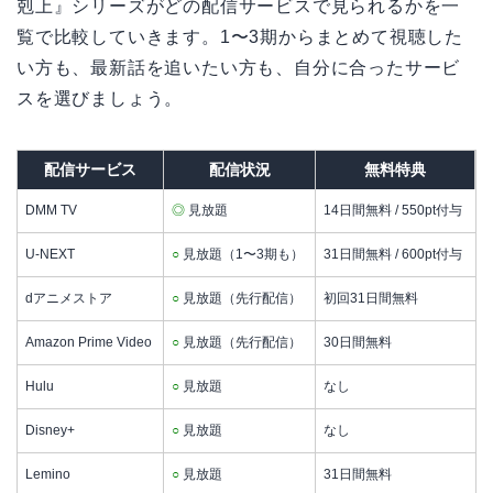
剋上』シリーズがどの配信サービスで見られるかを一
覧で比較していきます。1〜3期からまとめて視聴した
い方も、最新話を追いたい方も、自分に合ったサービ
スを選びましょう。
配信サービス
配信状況
無料特典
DMM TV
◎
見放題
14日間無料 / 550pt付与
U-NEXT
○
見放題（1〜3期も）
31日間無料 / 600pt付与
dアニメストア
○
見放題（先行配信）
初回31日間無料
Amazon Prime Video
○
見放題（先行配信）
30日間無料
Hulu
○
見放題
なし
Disney+
○
見放題
なし
Lemino
○
見放題
31日間無料