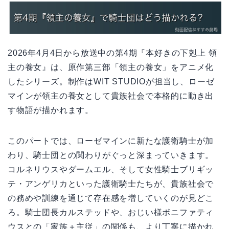
2026年4月4日から放送中の第4期『本好きの下剋上 領
主の養女』は、原作第三部「領主の養女」をアニメ化
したシリーズ。制作はWIT STUDIOが担当し、ローゼ
マインが領主の養女として貴族社会で本格的に動き出
す物語が描かれます。
このパートでは、ローゼマインに新たな護衛騎士が加
わり、騎士団との関わりがぐっと深まっていきます。
コルネリウスやダームエル、そして女性騎士ブリギッ
テ・アンゲリカといった護衛騎士たちが、貴族社会で
の務めや訓練を通じて存在感を増していくのが見どこ
ろ。騎士団長カルステッドや、おじい様ボニファティ
ウスとの「家族＋主従」の関係も、より丁寧に描かれ