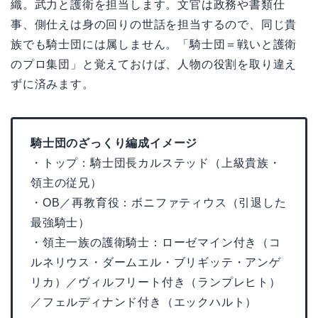
織。武力と護衛を担当します。文官は政務や書類仕
事、側仕えは身の回りの世話を担当するので、同じ貴
族でも騎士団には属しません。「騎士団＝戦いと護衛
のプロ集団」と覚えておけば、人物の役割を取り違え
ずに済みます。
騎士団のざっくり編成イメージ
・トップ：騎士団長カルステッド（上級貴族・
領主の従兄）
・OB／再教育役：ボニファティウス（引退した
最強騎士）
・領主一族の護衛騎士：ローゼマイン付き（コ
ルネリウス・ダームエル・ブリギッテ・アンゲ
リカ）／ヴィルフリート付き（ランプレヒト）
／フェルディナンド付き（エックハルト）