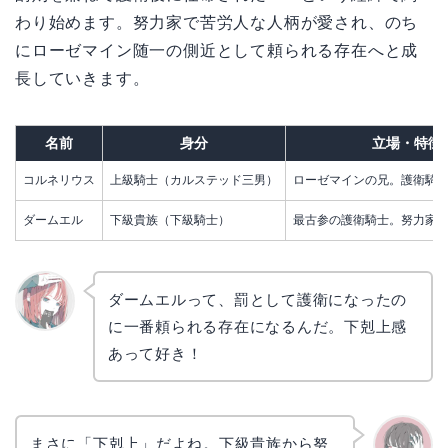
わり始めます。努力家で苦労人な人柄が愛され、のち
にローゼマイン随一の側近として頼られる存在へと成
長していきます。
名前
身分
立場・特徴
コルネリウス
上級騎士（カルステッド三男）
ローゼマインの兄。護衛騎
ダームエル
下級貴族（下級騎士）
最古参の護衛騎士。努力家
ダームエルって、罰として護衛になったの
に一番頼られる存在になるんだ。下剋上感
リョウ
コ
あって好き！
まさに「下剋上」だよね。下級貴族から努