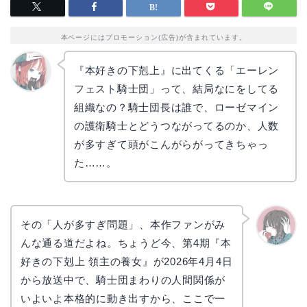
本ページにはプロモーション(広告)が含まれています。
『本好きの下剋上』に出てくる「エーレン
フェスト騎士団」って、結局なにをしてる
リョウ
コ
組織なの？騎士団長は誰で、ローゼマイン
の護衛騎士とどうつながってるのか、人数
が多すぎて頭がこんがらがってきちゃっ
た……。
その「人が多すぎ問題」、本作ファンがみ
んな通る道だよね。ちょうど今、第4期『本
かえで
好きの下剋上 領主の養女』が2026年4月4日
から放送中で、騎士団まわりの人間関係が
いよいよ本格的に動き出すから、ここで一