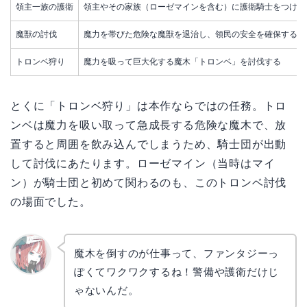
領主一族の護衛
領主やその家族（ローゼマインを含む）に護衛騎士をつけて
魔獣の討伐
魔力を帯びた危険な魔獣を退治し、領民の安全を確保する
トロンベ狩り
魔力を吸って巨大化する魔木「トロンベ」を討伐する
とくに「トロンベ狩り」は本作ならではの任務。トロ
ンベは魔力を吸い取って急成長する危険な魔木で、放
置すると周囲を飲み込んでしまうため、騎士団が出動
して討伐にあたります。ローゼマイン（当時はマイ
ン）が騎士団と初めて関わるのも、このトロンベ討伐
の場面でした。
魔木を倒すのが仕事って、ファンタジーっ
ぽくてワクワクするね！警備や護衛だけじ
リョウ
コ
ゃないんだ。