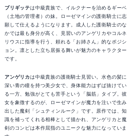
ブリギッテ
は中級貴族で、イルクナーを治めるギーベ
（土地の管理者）の妹。ローゼマインの護衛騎士に志
願して仕えるようになります。成人した護衛騎士のな
かでは最も身分が高く、見習いのアンゲリカやコルネ
リウスに指導を行う、頼れる「お姉さん」的なポジシ
ョン。凛とした立ち居振る舞いが魅力のキャラクター
です。
アンゲリカ
は中級貴族の護衛騎士見習い。水色の髪に
深い青の瞳を持つ美少女で、身体能力はずば抜けてい
る一方、勉強がとても苦手という「脳筋」タイプ。彼
女を象徴するのが、ローゼマインが魔力を注いで生み
出した魔剣「シュティンルーク」です。原作では、知
識を補ってくれる相棒として描かれ、アンゲリカと魔
剣のコンビは本作屈指のユニークな魅力になっていま