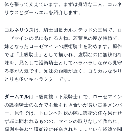
体を張って支えています。まずは身近な二人、コルネ
リウスとダームエルを紹介します。
コルネリウス
は、騎士団長カルステッドの三男で、ロ
ーゼマインの兄にあたる人物。若葉色の髪が特徴で、
妹となったローゼマインの護衛騎士を務めます。原作
では「上級騎士」として描かれ、虚弱なのに無鉄砲な
妹を、兄として護衛騎士としてハラハラしながら見守
る姿が人気です。兄妹の距離が近く、コミカルなやり
とりも多いキャラクターです。
ダームエル
は下級貴族（下級騎士）で、ローゼマイン
の護衛騎士のなかでも最も付き合いが長い古参メンバ
ー。原作では、トロンベ討伐の際に護衛の任を果たせ
ず罪に問われるものの、マインの取りなしで救われ、
罰則を兼ねて護衛役に任命された……という経緯で関