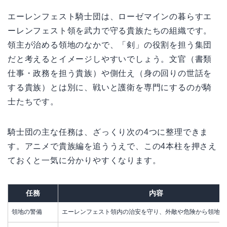
エーレンフェスト騎士団は、ローゼマインの暮らすエ
ーレンフェスト領を武力で守る貴族たちの組織です。
領主が治める領地のなかで、「剣」の役割を担う集団
だと考えるとイメージしやすいでしょう。文官（書類
仕事・政務を担う貴族）や側仕え（身の回りの世話を
する貴族）とは別に、戦いと護衛を専門にするのが騎
士たちです。
騎士団の主な任務は、ざっくり次の4つに整理できま
す。アニメで貴族編を追ううえで、この4本柱を押さえ
ておくと一気に分かりやすくなります。
任務
内容
領地の警備
エーレンフェスト領内の治安を守り、外敵や危険から領地を