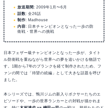
放送期間
: 2009年1月〜6月
話数
: 全26話
制作
: Madhouse
内容
: 日本チャンピオンとなった一歩の防
衛戦・世界への挑戦
日本フェザー級チャンピオンとなった一歩が、タイト
ル防衛戦を重ねながら世界への夢を追いかける物語で
す。1期から7年のブランクを経て制作されたため、フ
ァンの間では「待望の続編」として大きな話題を呼び
ました。
本シリーズでは、鴨川ジムの新入りボクサーたちのエ
ピソードや、一歩の世界ランカーとの対戦が描かれま
す。特に
木村達也 vs 嶋田一司
の一戦は、脇役たちのド