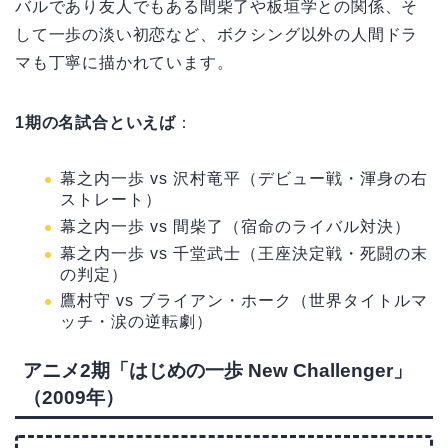
バルであり友人でもある間柴了や板垣学との関係、そ
して一歩の淡い初恋など、ボクシング以外の人間ドラ
マも丁寧に描かれています。
1期の名試合といえば
：
幕之内一歩 vs 沢村竜平（デビュー戦・渾身の右
ストレート）
幕之内一歩 vs 間柴了（宿命のライバル対決）
幕之内一歩 vs 千堂武士（王座決定戦・死闘の末
の判定）
鷹村守 vs ブライアン・ホーク（世界タイトルマ
ッチ・涙の逆転劇）
アニメ2期「はじめの一歩 New Challenger」
（2009年）