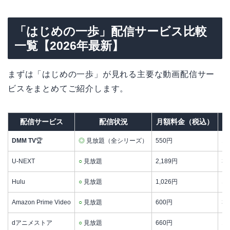
「はじめの一歩」配信サービス比較
一覧【2026年最新】
まずは「はじめの一歩」が見れる主要な動画配信サー
ビスをまとめてご紹介します。
配信サービス
配信状況
月額料金（税込）
DMM TV
🏆
◎
見放題（全シリーズ）
550円
1
U-NEXT
○
見放題
2,189円
3
Hulu
○
見放題
1,026円
な
Amazon Prime Video
○
見放題
600円
3
dアニメストア
○
見放題
660円
1