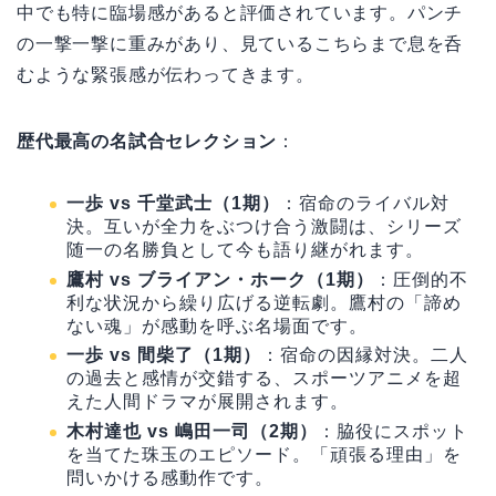
中でも特に臨場感があると評価されています。パンチ
の一撃一撃に重みがあり、見ているこちらまで息を呑
むような緊張感が伝わってきます。
歴代最高の名試合セレクション
：
一歩 vs 千堂武士（1期）
：宿命のライバル対
決。互いが全力をぶつけ合う激闘は、シリーズ
随一の名勝負として今も語り継がれます。
鷹村 vs ブライアン・ホーク（1期）
：圧倒的不
利な状況から繰り広げる逆転劇。鷹村の「諦め
ない魂」が感動を呼ぶ名場面です。
一歩 vs 間柴了（1期）
：宿命の因縁対決。二人
の過去と感情が交錯する、スポーツアニメを超
えた人間ドラマが展開されます。
木村達也 vs 嶋田一司（2期）
：脇役にスポット
を当てた珠玉のエピソード。「頑張る理由」を
問いかける感動作です。