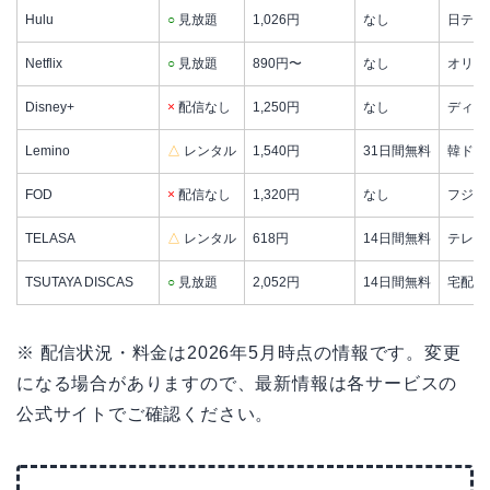
Hulu
○
見放題
1,026円
なし
日テレ
Netflix
○
見放題
890円〜
なし
オリジ
Disney+
×
配信なし
1,250円
なし
ディズ
Lemino
△
レンタル
1,540円
31日間無料
韓ドラ
FOD
×
配信なし
1,320円
なし
フジテ
TELASA
△
レンタル
618円
14日間無料
テレ朝
TSUTAYA DISCAS
○
見放題
2,052円
14日間無料
宅配D
※ 配信状況・料金は2026年5月時点の情報です。変更
になる場合がありますので、最新情報は各サービスの
公式サイトでご確認ください。