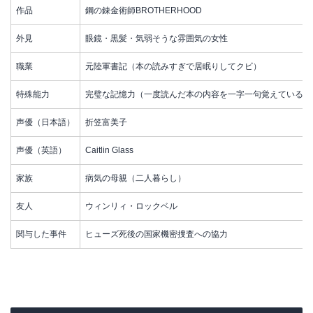
作品
鋼の錬金術師BROTHERHOOD
外見
眼鏡・黒髪・気弱そうな雰囲気の女性
職業
元陸軍書記（本の読みすぎで居眠りしてクビ）
特殊能力
完璧な記憶力（一度読んだ本の内容を一字一句覚えている）
声優（日本語）
折笠富美子
声優（英語）
Caitlin Glass
家族
病気の母親（二人暮らし）
友人
ウィンリィ・ロックベル
関与した事件
ヒューズ死後の国家機密捜査への協力