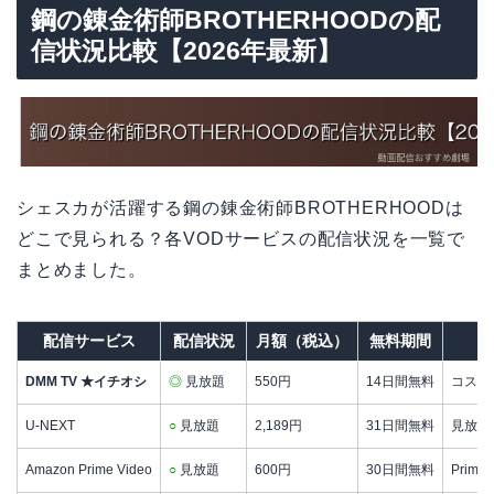
鋼の錬金術師BROTHERHOODの配
信状況比較【2026年最新】
シェスカが活躍する鋼の錬金術師BROTHERHOODは
どこで見られる？各VODサービスの配信状況を一覧で
まとめました。
配信サービス
配信状況
月額（税込）
無料期間
DMM TV ★イチオシ
◎
見放題
550円
14日間無料
コスパ
U-NEXT
○
見放題
2,189円
31日間無料
見放題3
Amazon Prime Video
○
見放題
600円
30日間無料
Prim