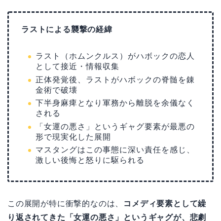
ラストによる襲撃の経緯
ラスト（ホムンクルス）がハボックの恋人
として接近・情報収集
正体発覚後、ラストがハボックの脊髄を錬
金術で破壊
下半身麻痺となり軍務から離脱を余儀なく
される
「女運の悪さ」というギャグ要素が最悪の
形で現実化した展開
マスタングはこの事態に深い責任を感じ、
激しい後悔と怒りに駆られる
この展開が特に衝撃的なのは、
コメディ要素として繰
り返されてきた「女運の悪さ」というギャグが、悲劇