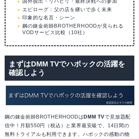
国外脱出・リハビリ・最終決戦への参加
エピローグ：父の店を継いで歩く未来
印象的な名言・シーン
鋼の錬金術師BROTHERHOODが見られる
VODサービス比較（10社）
まずはDMM TVでハボックの活躍を
確認しよう
鋼の錬金術師BROTHERHOODは
DMM TV
で見放題配
信中！月額550円（税込）と業界最安級で、14日間の
無料トライアルも利用できます。ハボックの感動の物