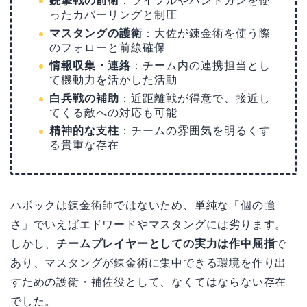
銃撃戦の前衛
：ライフルやハンドガンを使
ったカバーリングと制圧
マスタングの護衛
：大佐が錬金術を使う際
のフォローと前線確保
情報収集・連絡
：チーム内の連携担当とし
て機動力を活かした活動
白兵戦の補助
：近距離戦が得意で、接近し
てくる敵への対応も可能
精神的な支柱
：チームの雰囲気を明るくす
る貴重な存在
ハボックは錬金術師ではないため、単純な「個の強
さ」でいえばエドワードやマスタングには劣ります。
しかし、
チームプレイヤーとしての実力は作中屈指
で
あり、マスタングが錬金術に集中できる環境を作り出
すための護衛・補佐役として、なくてはならない存在
でした。