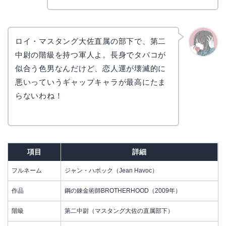
ロイ・マスタング大佐直属の部下で、第二
中尉の階級を持つ軍人よ。長身でタバコが
かえで
似合う色男なんだけど、恋人運が壊滅的に
悪いっていうギャップキャラが最高にたま
らないわね！
項目
詳細
フルネーム
ジャン・ハボック（Jean Havoc）
作品
鋼の錬金術師BROTHERHOOD（2009年）
階級
第二中尉（マスタング大佐の直属部下）