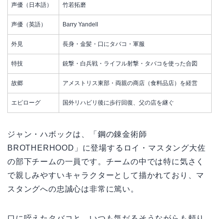
声優（日本語）
竹若拓磨
声優（英語）
Barry Yandell
外見
長身・金髪・口にタバコ・軍服
特技
銃撃・白兵戦・ライフル射撃・タバコを使った合図
故郷
アメストリス東部・両親の商店（食料品店）を経営
エピローグ
国外リハビリ後に歩行回復、父の店を継ぐ
ジャン・ハボックは、「鋼の錬金術師
BROTHERHOOD」に登場するロイ・マスタング大佐
の部下チームの一員です。チームの中では特に気さく
で親しみやすいキャラクターとして描かれており、マ
スタングへの忠誠心は非常に篤い。
口に咥えたタバコと、いつも気だるそうながらも頼り