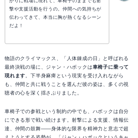
かりに戦場に現れて、車椅子のままでも射
かえで
撃や支援活動を行うの。仲間への気持ちが
伝わってきて、本当に胸が熱くなるシーン
だよ！
物語のクライマックス、「人体錬成の日」と呼ばれる
最終決戦の場に、ジャン・ハボックは
車椅子に乗って
現れます
。下半身麻痺という現実を受け入れながら
も、仲間と共に戦うことを選んだ彼の姿は、多くの視
聴者の心を深く揺さぶりました。
車椅子での参戦という制約の中でも、ハボックは自分
にできる形で戦い続けます。射撃による支援、情報伝
達、仲間の鼓舞——身体的な限界を精神力と意志で超
えようとする姿勢が、「ジャン・ハボックというキャ