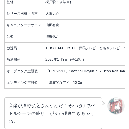
監督
榎戸駿・坂詰嵩仁
シリーズ構成・脚本
大東大介
キャラクターデザイン
山田有慶
音楽
澤野弘之
放送局
TOKYO MX・BS11・群馬テレビ・とちぎテレビ・AT-
放送開始
2026年1月3日（全13話）
オープニング主題歌
「PROVANT」SawanoHiroyuki[nZk]:Jean-Ken John
エンディング主題歌
「潜在的なアイ」13.3g
音楽が澤野弘之さんなんだ！それだけでバ
トルシーンの盛り上がりが想像できちゃう
リョウ
コ
ね。