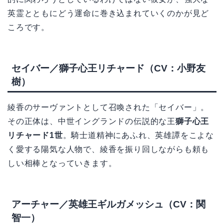
英霊とともにどう運命に巻き込まれていくのかが見ど
ころです。
セイバー／獅子心王リチャード（CV：小野友
樹）
綾香のサーヴァントとして召喚された「セイバー」。
その正体は、中世イングランドの伝説的な王
獅子心王
リチャード1世
。騎士道精神にあふれ、英雄譚をこよな
く愛する陽気な人物で、綾香を振り回しながらも頼も
しい相棒となっていきます。
アーチャー／英雄王ギルガメッシュ（CV：関
智一）