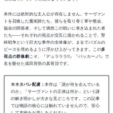
本作には絶対的な主人公が存在しません。サーヴァン
トを召喚した魔術師たち、彼らを取り巻く軍や教会、
協会の関係者、そして偶然この戦いに巻き込まれた者
たち――それぞれの視点が交互に描かれることで、聖
杯戦争という巨大な事件の全体像が、まるでパズルの
ピースを埋めるように浮かび上がってきます。この
多
視点の群像劇
こそ、『デュラララ!!』『バッカーノ!』で
名を馳せた成田良悟の真骨頂です。
※ネタバレ配慮：
本作は「誰が何を企んでいる
のか」「サーヴァントの正体は何か」という謎
の解き明かしが大きな見どころです。この記事
では物語の核心には触れていませんので、安心
して本編をお楽しみください。