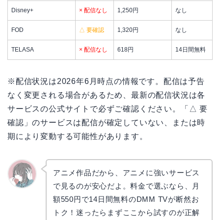
Disney+
× 配信なし
1,250円
なし
FOD
△ 要確認
1,320円
なし
TELASA
× 配信なし
618円
14日間無料
※配信状況は2026年6月時点の情報です。配信は予告
なく変更される場合があるため、最新の配信状況は各
サービスの公式サイトで必ずご確認ください。「△ 要
確認」のサービスは配信が確定していない、または時
期により変動する可能性があります。
アニメ作品だから、アニメに強いサービス
で見るのが安心だよ。料金で選ぶなら、月
かえで
額550円で14日間無料のDMM TVが断然お
トク！迷ったらまずここから試すのが正解