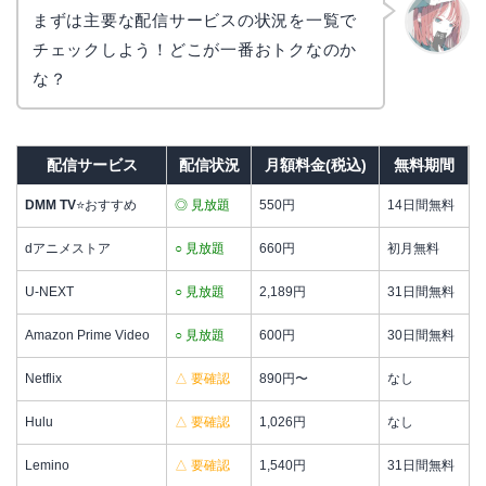
まずは主要な配信サービスの状況を一覧で
チェックしよう！どこが一番おトクなのか
リョウ
コ
な？
配信サービス
配信状況
月額料金(税込)
無料期間
DMM TV
⭐おすすめ
◎ 見放題
550円
14日間無料
dアニメストア
○ 見放題
660円
初月無料
U-NEXT
○ 見放題
2,189円
31日間無料
Amazon Prime Video
○ 見放題
600円
30日間無料
Netflix
△ 要確認
890円〜
なし
Hulu
△ 要確認
1,026円
なし
Lemino
△ 要確認
1,540円
31日間無料