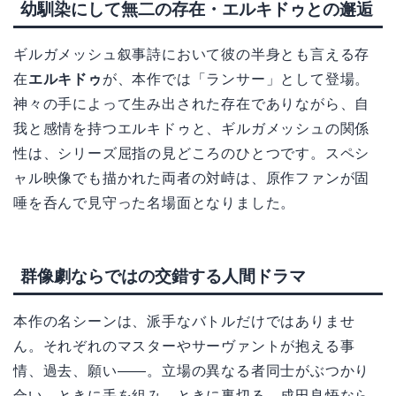
幼馴染にして無二の存在・エルキドゥとの邂逅
ギルガメッシュ叙事詩において彼の半身とも言える存
在
エルキドゥ
が、本作では「ランサー」として登場。
神々の手によって生み出された存在でありながら、自
我と感情を持つエルキドゥと、ギルガメッシュの関係
性は、シリーズ屈指の見どころのひとつです。スペシ
ャル映像でも描かれた両者の対峙は、原作ファンが固
唾を呑んで見守った名場面となりました。
群像劇ならではの交錯する人間ドラマ
本作の名シーンは、派手なバトルだけではありませ
ん。それぞれのマスターやサーヴァントが抱える事
情、過去、願い――。立場の異なる者同士がぶつかり
合い、ときに手を組み、ときに裏切る。成田良悟なら