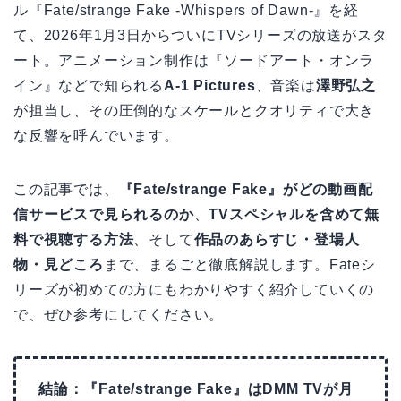
ル『Fate/strange Fake -Whispers of Dawn-』を経
て、2026年1月3日からついにTVシリーズの放送がスタ
ート。アニメーション制作は『ソードアート・オンラ
イン』などで知られる
A-1 Pictures
、音楽は
澤野弘之
が担当し、その圧倒的なスケールとクオリティで大き
な反響を呼んでいます。
この記事では、
『Fate/strange Fake』がどの動画配
信サービスで見られるのか
、
TVスペシャルを含めて無
料で視聴する方法
、そして
作品のあらすじ・登場人
物・見どころ
まで、まるごと徹底解説します。Fateシ
リーズが初めての方にもわかりやすく紹介していくの
で、ぜひ参考にしてください。
結論：『Fate/strange Fake』はDMM TVが月