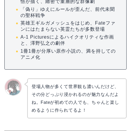
悟が描く、緻密で重層的な群像劇
「偽り」ゆえにルールが歪んだ、前代未聞
の聖杯戦争
英雄王ギルガメッシュをはじめ、Fateファ
ンにはたまらない英霊たちが多数登場
A-1 Picturesによるハイクオリティな作画
と、澤野弘之の劇伴
1冊1冊が分厚い原作小説の、満を持しての
アニメ化
登場人物が多くて世界観も濃いんだけど、
その分どっぷり浸かれるのが魅力なんだよ
かえで
ね。Fateが初めての人でも、ちゃんと楽し
めるように作られてるよ！