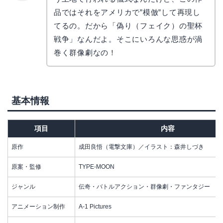
かえで
品ではそれをアメリカで”模倣”して再現し
てるの。だから「偽り（フェイク）の聖杯
戦争」なんだよ。そこにいろんな思惑が渦
巻く群像劇なの！
基本情報
項目
内容
原作
成田良悟（電撃文庫）／イラスト：森井しづき
原案・監修
TYPE-MOON
ジャンル
伝奇・バトルアクション・群像劇・ファンタジー
アニメーション制作
A-1 Pictures