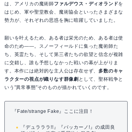
は、アメリカの魔術師
ファルデウス・ディオランド
を
はじめ、軍や聖堂教会、魔術協会といったさまざまな
勢力が、それぞれの思惑を胸に暗躍していました。
願いを叶えるため、ある者は栄光のため、ある者は使
命のため――。スノーフィールドに集った魔術師た
ち、英霊たち、そして第三者たちの欲望と信念が複雑
に交錯し、誰も予想しなかった戦いの幕が上がりま
す。本作には絶対的な主人公は存在せず、
多数のキャ
ラクターの視点が織りなす群像劇
として、聖杯戦争と
いう”異常事態”そのものが描かれていくのです。
『Fate/strange Fake』ここに注目！
『デュラララ!!』『バッカーノ!』の成田良