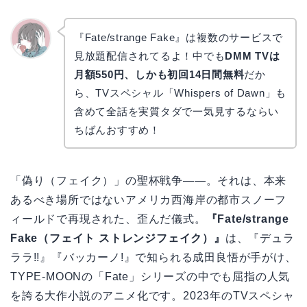
『Fate/strange Fake』は複数のサービスで
見放題配信されてるよ！中でも
DMM TVは
かえで
月額550円、しかも初回14日間無料
だか
ら、TVスペシャル「Whispers of Dawn」も
含めて全話を実質タダで一気見するならい
ちばんおすすめ！
「偽り（フェイク）」の聖杯戦争――。それは、本来
あるべき場所ではないアメリカ西海岸の都市スノーフ
ィールドで再現された、歪んだ儀式。
『Fate/strange
Fake（フェイト ストレンジフェイク）』
は、『デュラ
ララ!!』『バッカーノ!』で知られる成田良悟が手がけ、
TYPE-MOONの「Fate」シリーズの中でも屈指の人気
を誇る大作小説のアニメ化です。2023年のTVスペシャ