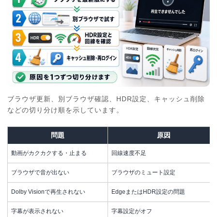
ブラウザ更新、別ブラウザ確認、HDR設定、キャッシュ削除
などの切り分け順を示しています。
問題
原因
動画がカクカクする・止まる
回線速度不足
ブラウザで音が出ない
ブラウザのミュート設定
Dolby Visionで再生されない
EdgeまたはHDR設定の問題
字幕が表示されない
字幕設定がオフ