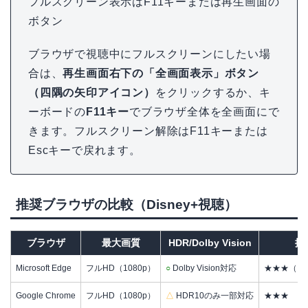
フルスクリーン表示はF11キーまたは再生画面の
ボタン
ブラウザで視聴中にフルスクリーンにしたい場
合は、
再生画面右下の「全画面表示」ボタン
（四隅の矢印アイコン）
をクリックするか、キ
ーボードの
F11キー
でブラウザ全体を全画面にで
きます。フルスクリーン解除はF11キーまたは
Escキーで戻れます。
推奨ブラウザの比較（Disney+視聴）
ブラウザ
最大画質
HDR/Dolby Vision
推
Microsoft Edge
フルHD（1080p）
○
Dolby Vision対応
★★★（ブ
Google Chrome
フルHD（1080p）
△
HDR10のみ一部対応
★★★