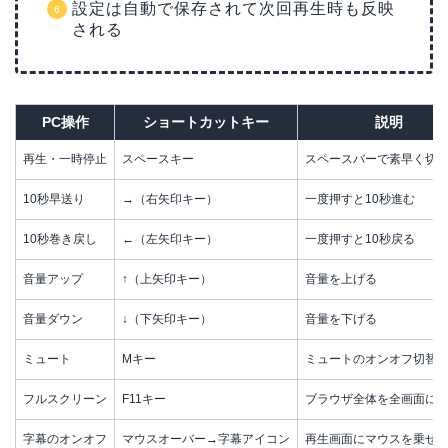
設定は自動で保存されて次回再生時も反映
される
PC操作
ショートカットキー
説明
再生・一時停止
スペースキー
スペースバーで素早く切
10秒早送り
→（右矢印キー）
一度押すと10秒進む
10秒巻き戻し
←（左矢印キー）
一度押すと10秒戻る
音量アップ
↑（上矢印キー）
音量を上げる
音量ダウン
↓（下矢印キー）
音量を下げる
ミュート
Mキー
ミュートのオンオフ切替
フルスクリーン
F11キー
ブラウザ全体を全画面に
字幕のオンオフ
マウスオーバー→字幕アイコン
再生画面にマウスを乗せ