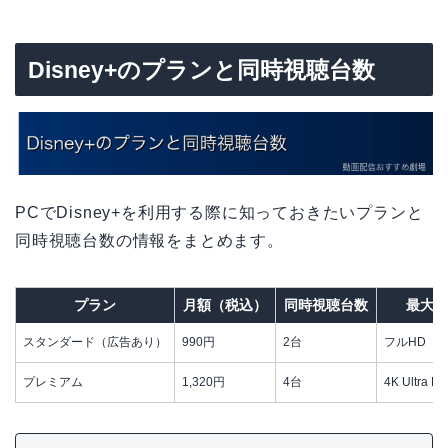
Disney+のプランと同時視聴台数
PCでDisney+を利用する際に知っておきたいプランと
同時視聴台数の情報をまとめます。
プラン
月額（税込）
同時視聴台数
最大画
スタンダード（広告あり）
990円
2台
フルHD（1
プレミアム
1,320円
4台
4K Ultra H