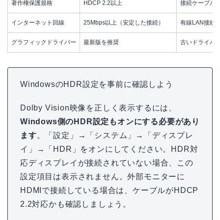
著作権保護規格
HDCP 2.2以上
接続ケーブル
インターネット回線
25Mbps以上（安定した接続）
有線LAN接続が
グラフィックドライバー
最新版を推奨
古いドライバ
WindowsのHDR設定を事前に確認しよう
Dolby Vision映像を正しく表示するには、
Windows側のHDR設定もオンにする必要があり
ます
。「設定」→「システム」→「ディスプレ
イ」→「HDR」をオンにしてください。HDR対
応ディスプレイが接続されていない場合、この
設定項目は表示されません。外部モニターに
HDMIで接続している場合は、ケーブルがHDCP
2.2対応かも確認しましょう。