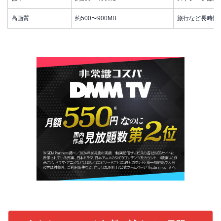
高画質
約500〜900MB
旅行など長時間