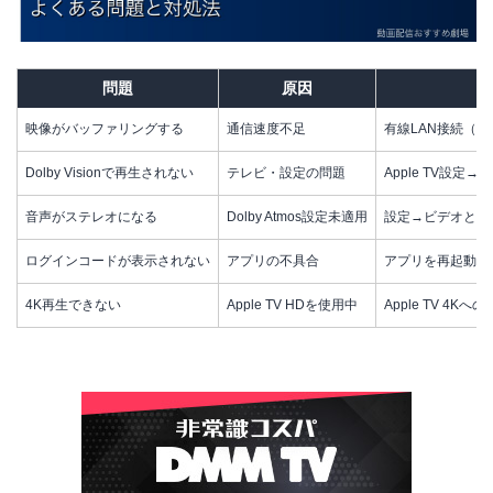
問題
原因
映像がバッファリングする
通信速度不足
有線LAN接続（Et
Dolby Visionで再生されない
テレビ・設定の問題
Apple TV設定→
音声がステレオになる
Dolby Atmos設定未適用
設定→ビデオとオ
ログインコードが表示されない
アプリの不具合
アプリを再起動す
4K再生できない
Apple TV HDを使用中
Apple TV 4K