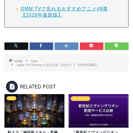
DMM TVで見れるおすすめアニメ49選
【2026年最新版】
HOME
VOD
Apple TVでDisney+を見る方法・設定ガイド【2026年最新】
RELATED POST
VOD
SF・サイバー
転スラ「神話級スキル・究極
「新世紀エヴァンゲリオン