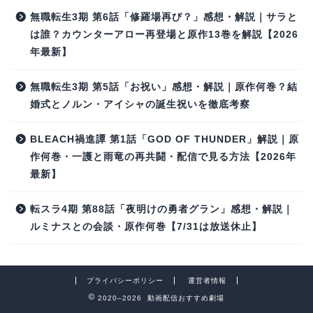
無職転生3期 第6話「修羅場再び？」感想・解説｜サラと
は誰？カウンターアロー再登場と原作13巻を解説【2026
年最新】
無職転生3期 第5話「お祝い」感想・解説｜原作何巻？結
婚式とノルン・アイシャの誕生祝いを徹底考察
BLEACH禍進譚 第1話「GOD OF THUNDER」解説｜原
作何巻・一護と雨竜の再共闘・配信で見る方法【2026年
最新】
転スラ4期 第88話「夜明けの勇者グラン」感想・解説｜
ルミナスとの会談・原作何巻【7/31は放送休止】
プライバシーポリシー
運営者情報
2020–2026 動画配信おすすめ劇場