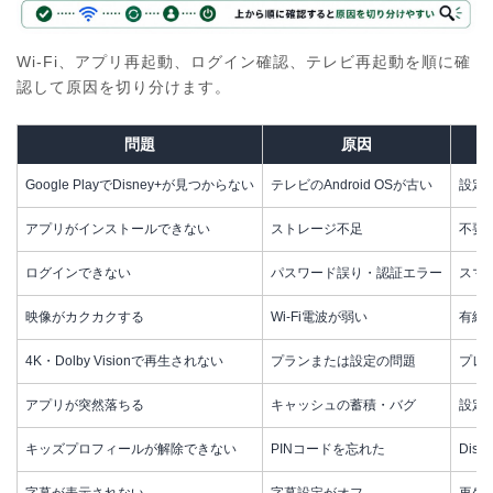
Wi-Fi、アプリ再起動、ログイン確認、テレビ再起動を順に確
認して原因を切り分けます。
問題
原因
Google PlayでDisney+が見つからない
テレビのAndroid OSが古い
設定
アプリがインストールできない
ストレージ不足
不要
ログインできない
パスワード誤り・認証エラー
スマ
映像がカクカクする
Wi-Fi電波が弱い
有線
4K・Dolby Visionで再生されない
プランまたは設定の問題
プレ
アプリが突然落ちる
キャッシュの蓄積・バグ
設定
キッズプロフィールが解除できない
PINコードを忘れた
Dis