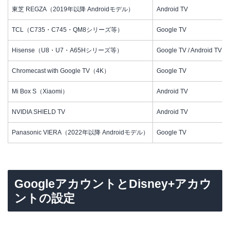
東芝 REGZA（2019年以降 Androidモデル）
Android TV
TCL（C735・C745・QM8シリーズ等）
Google TV
Hisense（U8・U7・A65Hシリーズ等）
Google TV / Android TV
Chromecast with Google TV（4K）
Google TV
Mi Box S（Xiaomi）
Android TV
NVIDIA SHIELD TV
Android TV
Panasonic VIERA（2022年以降 Androidモデル）
Google TV
GoogleアカウントとDisney+アカウ
ントの設定