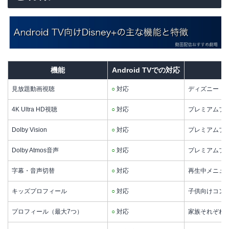
機能
Android TVでの対応
見放題動画視聴
○
対応
ディズニー・
4K Ultra HD視聴
○
対応
プレミアムプラ
Dolby Vision
○
対応
プレミアムプラン
Dolby Atmos音声
○
対応
プレミアムプ
字幕・音声切替
○
対応
再生中メニュ
キッズプロフィール
○
対応
子供向けコンテ
プロフィール（最大7つ）
○
対応
家族それぞれ