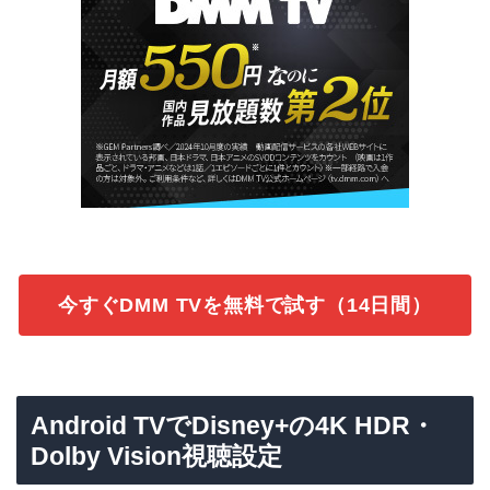
今すぐDMM TVを無料で試す（14日間）
Android TVでDisney+の4K HDR・
Dolby Vision視聴設定