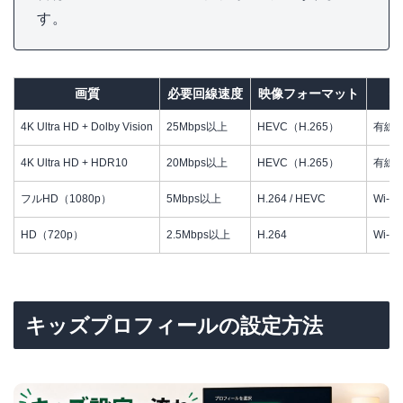
す。
画質
必要回線速度
映像フォーマット
推
4K Ultra HD + Dolby Vision
25Mbps以上
HEVC（H.265）
有線L
4K Ultra HD + HDR10
20Mbps以上
HEVC（H.265）
有線L
フルHD（1080p）
5Mbps以上
H.264 / HEVC
Wi-F
HD（720p）
2.5Mbps以上
H.264
Wi-F
キッズプロフィールの設定方法