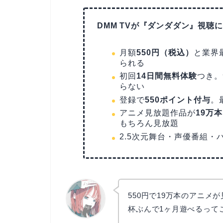
DMM TVが『ダンダダン』視聴
月額
550円（税込）
と業界
られる
初回
14日間無料体験
つき。
らない
登録で
550ポイント付与
。
アニメ見放題作品が
19万
もちろん見放題
2.5次元舞台・声優番組
550円で19万本のアニメ
杯ぶんで1ヶ月遊べるって