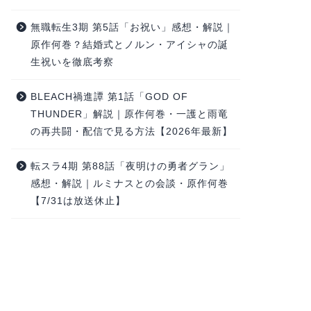
無職転生3期 第5話「お祝い」感想・解説｜
原作何巻？結婚式とノルン・アイシャの誕
生祝いを徹底考察
BLEACH禍進譚 第1話「GOD OF
THUNDER」解説｜原作何巻・一護と雨竜
の再共闘・配信で見る方法【2026年最新】
転スラ4期 第88話「夜明けの勇者グラン」
感想・解説｜ルミナスとの会談・原作何巻
【7/31は放送休止】