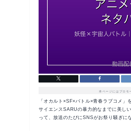
本ページにはプロモ
「オカルト×SF×バトル×青春ラブコメ
サイエンスSARUの暴力的なまでに美し
って、放送のたびにSNSがお祭り騒ぎに