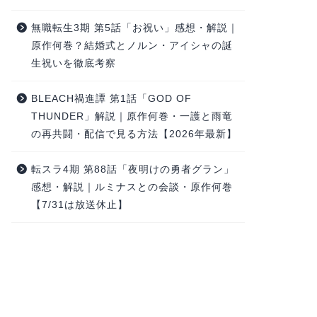
無職転生3期 第5話「お祝い」感想・解説｜
原作何巻？結婚式とノルン・アイシャの誕
生祝いを徹底考察
BLEACH禍進譚 第1話「GOD OF
THUNDER」解説｜原作何巻・一護と雨竜
の再共闘・配信で見る方法【2026年最新】
転スラ4期 第88話「夜明けの勇者グラン」
感想・解説｜ルミナスとの会談・原作何巻
【7/31は放送休止】