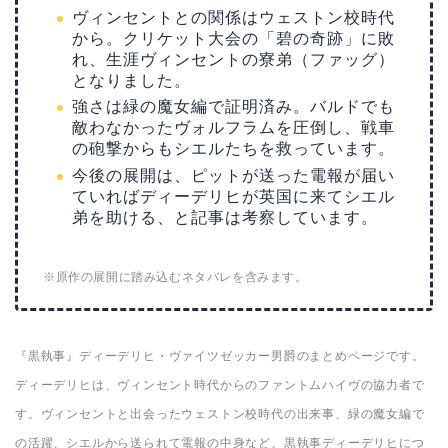
ヴィンセントとの関係はウェストン校時代
から。クリケット大会の「碧の奇跡」に敗
れ、生涯ヴィンセントの寮弟（ファッグ）
となりました。
強さは緑の魔女編で証明済み。バルドでも
敵わなかったヴォルフラムを圧倒し、戦車
の砲撃からもシエルたちを救っています。
今後の展開は、ピットが送った電報が届い
ていればディーデリヒが英国に来てシエル
弟を助ける、と記事は考察しています。
※原作の展開に踏み込むネタバレを含みます。
『黒執事』ディーデリヒ・ヴァイツゼッカー男爵のまとめページです。
ディーデリヒは、ヴィンセント時代からのファントムハイヴの協力者で
す。ヴィンセントと出会ったウェストン校時代の出来事、緑の魔女編で
の活躍、シエルから送られて電報の中身など、黒執事ディーデリヒにつ