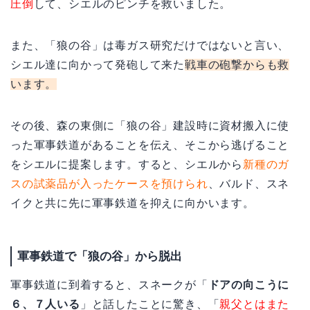
圧倒
して、シエルのピンチを救いました。
また、「狼の谷」は毒ガス研究だけではないと言い、
シエル達に向かって発砲して来た
戦車の砲撃からも救
います。
その後、森の東側に「狼の谷」建設時に資材搬入に使
った軍事鉄道があることを伝え、そこから逃げること
をシエルに提案します。すると、シエルから
新種のガ
スの試薬品が入ったケースを預けられ
、バルド、スネ
イクと共に先に軍事鉄道を抑えに向かいます。
軍事鉄道で「狼の谷」から脱出
軍事鉄道に到着すると、スネークが「
ドアの向こうに
６、７人いる
」と話したことに驚き、「
親父とはまた