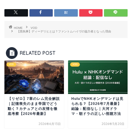
HOME
VOD
【黒執事】ディーデリヒとは？ファントムハイヴの協力者となった理由
RELATED POST
VOD
VOD
【リゼロ】7章のレム完全解説
HuluでNHKオンデマンドは見
｜記憶喪失のまま帝国でどう
られる？【2026年7月最新】
動く？カチュアとの友情を徹
結論：配信なし｜大河ドラ
底考察【2026年最新】
マ・朝ドラの正しい視聴方法
2026年6月13日
2026年5月20日