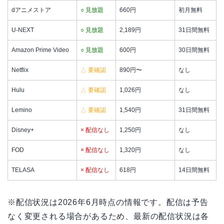
dアニメストア
○ 見放題
660円
初月無料
U-NEXT
○ 見放題
2,189円
31日間無料
Amazon Prime Video
○ 見放題
600円
30日間無料
Netflix
△ 要確認
890円〜
なし
Hulu
△ 要確認
1,026円
なし
Lemino
△ 要確認
1,540円
31日間無料
Disney+
× 配信なし
1,250円
なし
FOD
× 配信なし
1,320円
なし
TELASA
× 配信なし
618円
14日間無料
※配信状況は2026年6月時点の情報です。配信は予告
なく変更される場合があるため、最新の配信状況は各