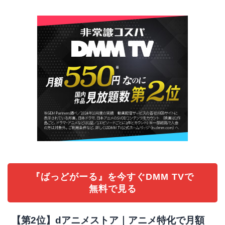
『ばっどがーる』を今すぐDMM TVで
無料で見る
【第2位】dアニメストア｜アニメ特化で月額