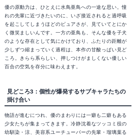
優の原動力は、ひとえに水鳥亜鳥への一途な思い。憧
れの先輩に近づきたいのに、いざ接近されると過呼吸
を起こしてしまうほどのピュアさが、見ていてとにか
く微笑ましいんです。一方の亜鳥も、そんな優を子犬
のような存在として気にかけており、ふたりの距離が
少しずつ縮まっていく過程は、本作の甘酸っぱい見ど
ころ。きらら系らしい、押しつけがましくない優しい
百合の空気を存分に味わえます。
見どころ3：個性が爆発するサブキャラたちの
掛け合い
物語が進むにつれ、優のまわりには一癖も二癖もある
少女たちが集まってきます。冷静沈着なツッコミ役の
幼馴染・涼、美容系ユーチューバーの先輩・瑠璃葉る