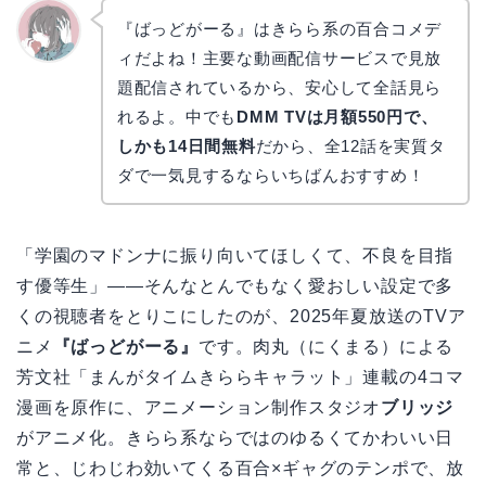
『ばっどがーる』はきらら系の百合コメデ
ィだよね！主要な動画配信サービスで見放
かえで
題配信されているから、安心して全話見ら
れるよ。中でも
DMM TVは月額550円で、
しかも14日間無料
だから、全12話を実質タ
ダで一気見するならいちばんおすすめ！
「学園のマドンナに振り向いてほしくて、不良を目指
す優等生」――そんなとんでもなく愛おしい設定で多
くの視聴者をとりこにしたのが、2025年夏放送のTVア
ニメ
『ばっどがーる』
です。肉丸（にくまる）による
芳文社「まんがタイムきららキャラット」連載の4コマ
漫画を原作に、アニメーション制作スタジオ
ブリッジ
がアニメ化。きらら系ならではのゆるくてかわいい日
常と、じわじわ効いてくる百合×ギャグのテンポで、放