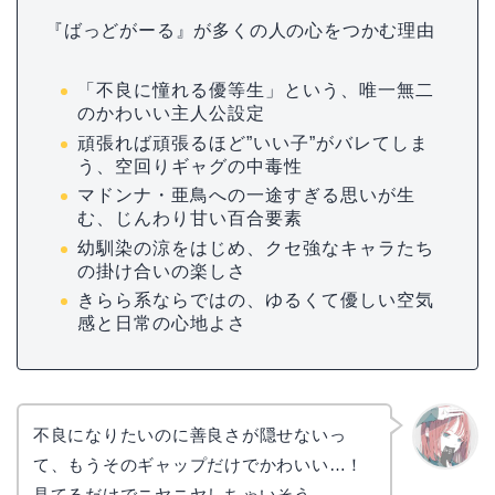
『ばっどがーる』が多くの人の心をつかむ理由
「不良に憧れる優等生」という、唯一無二
のかわいい主人公設定
頑張れば頑張るほど”いい子”がバレてしま
う、空回りギャグの中毒性
マドンナ・亜鳥への一途すぎる思いが生
む、じんわり甘い百合要素
幼馴染の涼をはじめ、クセ強なキャラたち
の掛け合いの楽しさ
きらら系ならではの、ゆるくて優しい空気
感と日常の心地よさ
不良になりたいのに善良さが隠せないっ
て、もうそのギャップだけでかわいい…！
リョウ
コ
見てるだけでニヤニヤしちゃいそう。