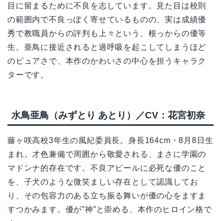
目に留まるために不良を志しています。見た目は校則
の範囲内で不良っぽく寄せているものの、実は成績優
秀で教職員からの評判も上々という、根っからの優等
生。亜鳥に接近されると過呼吸を起こしてしまうほど
のピュアさで、本作のかわいさの中心を担うキャラク
ターです。
水鳥亜鳥（みずとり あとり）／CV：花宮初奈
藤ヶ咲高校3年生の風紀委員長。身長164cm・8月8日生
まれ。才色兼備で周囲から敬愛される、まさに学園の
マドンナ的存在です。不良アピールに必死な優のこと
を、子犬のような微笑ましい存在として認識してお
り、その包容力のある立ち振る舞いが優の心をますま
すつかみます。優が”神”と崇める、本作のヒロイン格で