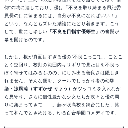
仰”の域に達しており、優は「不良を取り締まる風紀委
員長の目に留まるには、自分が不良になればいい！」
という、なんともズレた結論にたどり着きます。こう
して、世にも珍しい
「不良を目指す優等生」
の奮闘が
幕を開けるのです。
しかし、根が真面目すぎる優の”不良ごっこ”は、ことご
とく空回り。校則の範囲内ギリギリで見た目を不良っ
ぽく寄せてはみるものの、にじみ出る善良さは隠しき
れません。そんな優を、クールでしっかり者の幼馴
染・
涼風涼（すずかぜ りょう）
がツッコミを入れなが
ら見守り、さらに個性豊かな少女たちが次々と優の周
りに集まってきて――。藤ヶ咲高校を舞台にした、笑
って和んでときめける、ゆる百合学園コメディです。