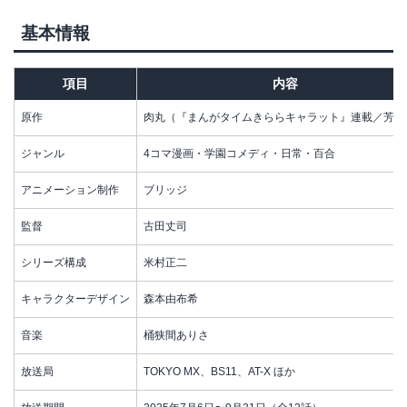
基本情報
項目
内容
原作
肉丸（『まんがタイムきららキャラット』連載／芳文
ジャンル
4コマ漫画・学園コメディ・日常・百合
アニメーション制作
ブリッジ
監督
古田丈司
シリーズ構成
米村正二
キャラクターデザイン
森本由布希
音楽
桶狭間ありさ
放送局
TOKYO MX、BS11、AT-X ほか