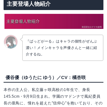
主要登場人物紹介
『ばっどがーる』はキャラの個性がぜんぶ
濃い！メインキャラを声優さんと一緒に紹
かえで
介するね。
優谷優（ゆうたに ゆう）／CV：橘杏咲
本作の主人公。私立藤ヶ咲高校の1年生で、身長
145.5cm・9月9日生まれ。学園のマドンナで風紀委員
長の亜鳥に、憧れを超えた”信仰心”を抱いており、その