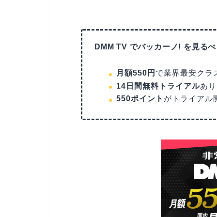
DMM TV でバッカーノ! を見る
月額550円
で業界最安クラ
14日間無料トライアル
あり
550ポイント
がトライアル