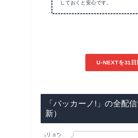
しておくと安心です。
U-NEXTを3
「バッカーノ!」の全配信
新）