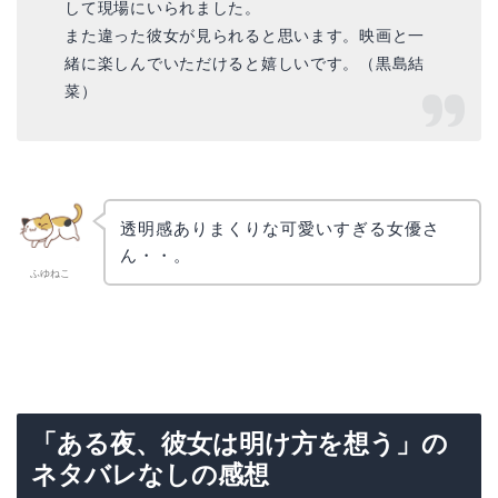
して現場にいられました。
また違った彼女が見られると思います。映画と一
緒に楽しんでいただけると嬉しいです。（黒島結
菜）
透明感ありまくりな可愛いすぎる女優さ
ん・・。
ふゆねこ
「ある夜、彼女は明け方を想う」の
ネタバレなしの感想