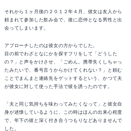
それから１ヶ月後の２０１２年４月、彼女は友人から
頼まれて参加した飲み会で、後に恋仲となる男性と出
会ってしまいます。
アプローチしたのは彼女の方からでした。
目の前でわざとなにかを探すフリをして「どうした
の？」と声をかけさせ、「ごめん。携帯失くしちゃっ
たみたいで、番号言うからかけてくれない？」と頼む
ことでまんまと連絡先をゲットするという、かつて夫
が彼女に対して使った手法で彼を誘ったのです。
「夫と同じ気持ちを味わってみたくなって」と彼女自
身が述懐しているように、この時はほんの出来心程度
で、年下の彼と深く付き合うつもりなどありませんで
した。