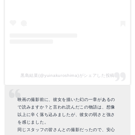
黒島結菜(@yuinakuroshima)がシェアした投稿
映画の撮影前に、彼女を描いた幻の一章があるの
で読みますか？と言われ読んだこの物語は、想像
以上に辛く落ち込みましたが、彼女の弱さと強さ
を感じました。
同じスタッフの皆さんとの撮影だったので、安心