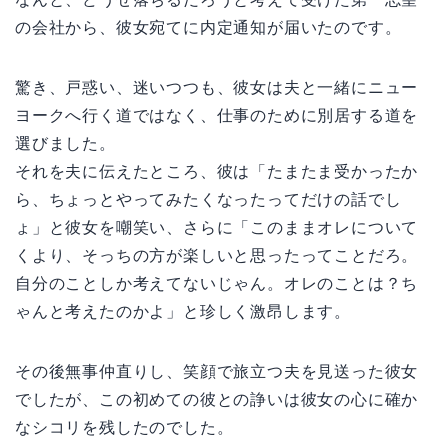
の会社から、彼女宛てに内定通知が届いたのです。
驚き、戸惑い、迷いつつも、彼女は夫と一緒にニュー
ヨークへ行く道ではなく、仕事のために別居する道を
選びました。
それを夫に伝えたところ、彼は「たまたま受かったか
ら、ちょっとやってみたくなったってだけの話でし
ょ」と彼女を嘲笑い、さらに「このままオレについて
くより、そっちの方が楽しいと思ったってことだろ。
自分のことしか考えてないじゃん。オレのことは？ち
ゃんと考えたのかよ」と珍しく激昂します。
その後無事仲直りし、笑顔で旅立つ夫を見送った彼女
でしたが、この初めての彼との諍いは彼女の心に確か
なシコリを残したのでした。