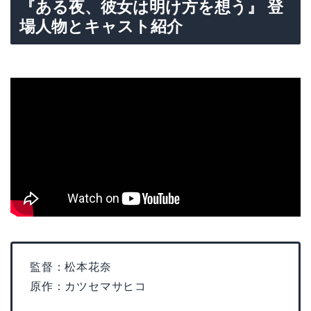
『ある夜、彼女は明け方を想う』 登
場人物とキャスト紹介
監督：松本花奈
原作：カツセマサヒコ