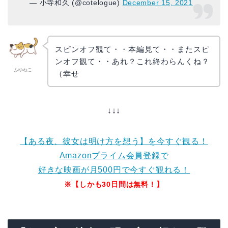
— 小寺和久 (@cotelogue)
December 15, 2021
スピンオフ観て・・本編見て・・またスピ
ンオフ観て・・あれ？これ終わらんくね？
ふゆねこ
（幸せ
↓↓↓
【ある夜、彼女は明け方を想う】を今すぐ観る！
Amazonプライム会員登録で
好きな映画が月500円で今すぐ観れる！
※【しかも30日間は無料！】