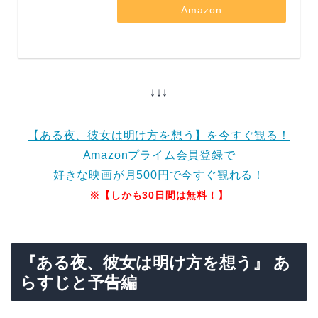
Amazon
↓↓↓
【ある夜、彼女は明け方を想う】を今すぐ観る！
Amazonプライム会員登録で
好きな映画が月500円で今すぐ観れる！
※【しかも30日間は無料！】
『ある夜、彼女は明け方を想う』 あ
らすじと予告編