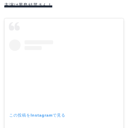
主演は黒島結菜さん！
この投稿をInstagramで見る