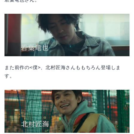
また前作の<僕>、北村匠海さんももちろん登場しま
す。