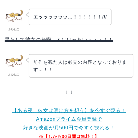
エッッッッッッ…！！！！！！///
ふゆねこ
果たして彼女の秘密、とはいったい・・・！！
前作を観た人は必見の内容となっておりま
す…！！
ふゆねこ
↓↓↓
【ある夜、彼女は明け方を想う】を今すぐ観る！
Amazonプライム会員登録で
好きな映画が月500円で今すぐ観れる！
※【しかも30日間は無料！】