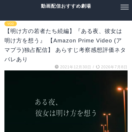
動画配信おすすめ劇場
VOD
【明け方の若者たち続編】『ある夜、彼女は
明け方を想う』 【Amazon Prime Video (ア
マプラ)独占配信】 あらすじ考察感想評価ネタ
バレあり
2021年12月30日
/
2026年7月8日