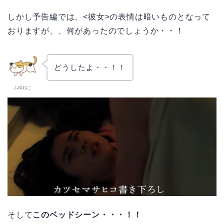
しかし予告編では、<彼女>の表情は暗いものとなって
おりますが、、何があったのでしょうか・・！
どうしたよ・・！！
ふゆねこ
そして
このベッドシーン・・・！！