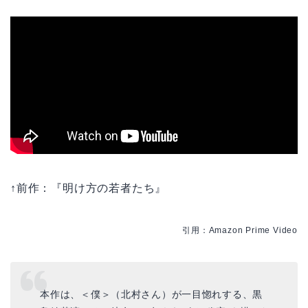
↑前作：『明け方の若者たち』
引用：Amazon Prime Video
本作は、＜僕＞（北村さん）が一目惚れする、黒