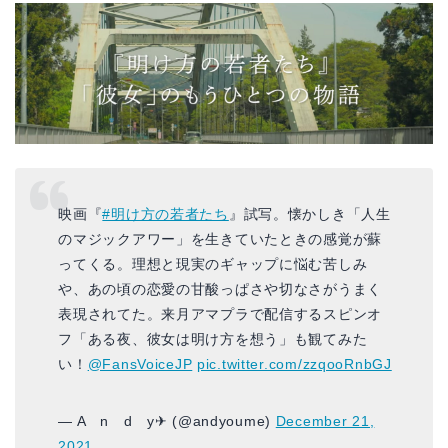
映画『
#明け方の若者たち
』試写。懐かしき「人生
のマジックアワー」を生きていたときの感覚が蘇
ってくる。理想と現実のギャップに悩む苦しみ
や、あの頃の恋愛の甘酸っぱさや切なさがうまく
表現されてた。来月アマプラで配信するスピンオ
フ「ある夜、彼女は明け方を想う」も観てみた
い！
@FansVoiceJP
pic.twitter.com/zzqooRnbGJ
— A n d y✈ (@andyoume)
December 21,
2021