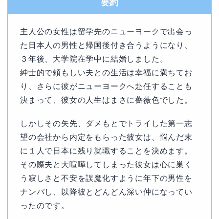
要約
主人公の女性は留学先のニューヨークで出会っ
た日本人の男性と帰国後付き合うようになり、
３年後、大学院在学中に結婚しました。
紳士的で頼もしい夫との生活は幸福に満ちてお
り、さらに彼がニューヨークへ赴任することも
決まって、彼女の人生はまさに薔薇色でした。
しかしその矢先、ダメもとでトライした第一志
望の会社から内定をもらった彼女は、悩んだ末
に１人で日本に残り就職することを決めます。
その際夫と大喧嘩してしまった彼女は心に巣く
う寂しさと不安を誤魔化すように年下の男性を
ナンパし、以降彼とどんどん深い仲になってい
ったのです。