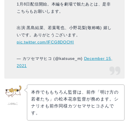
1月8日配信開始。本編を劇場で観たあとは、是非
こちらもお願いします。
出演:黒島結菜、若葉竜也、小野花梨(敬称略) 嬉し
いです。ありがとうございます。
pic.twitter.com/lFCG8DOCHI
— カツセマサヒコ (@katsuse_m)
December 15,
2021
本作でももちろん監督は、前作「明け方の
若者たち」の松本花奈監督が務めます。シ
ふゆねこ
ナリオも前作同様カツセマサヒコさんで
す。